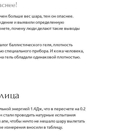
аснее!
 чем больше вес шара, тем он опаснее.
ждение и выявили определенную
ймете, почему люди делают такие выводы
лог баллистического геля, плотность
ю специального прибора. И кожа человека,
на гель обладали одинаковой плотностью.
блица
ьной энергией 1.4Дж, что в пересчете на 0.2
ем стали проводить натурные испытания
 апе, чтобы ничто не мешало шару вылетать
ые измерения вносили в таблицу.