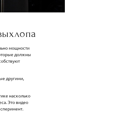
выхлопа
ельно мощности
 которые должны
особствуют
ые другими,
тике насколько
еса. Это видео
ксперимент.