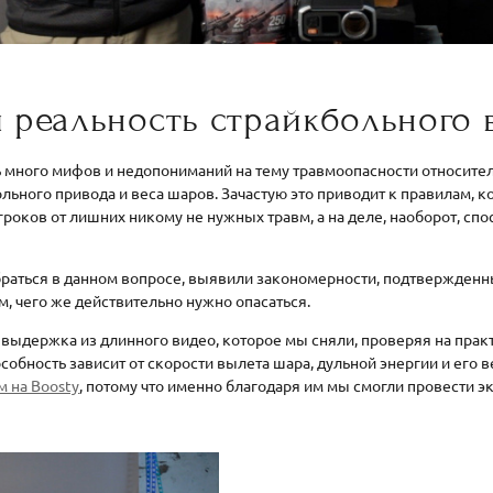
 реальность страйкбольного 
ь много мифов и недопониманий на тему травмоопасности относит
льного привода и веса шаров. Зачастую это приводит к правилам,
роков от лишних никому не нужных травм, а на деле, наоборот, сп
раться в данном вопросе, выявили закономерности, подтвержденн
м, чего же действительно нужно опасаться.
о выдержка из длинного видео, которое мы сняли, проверяя на прак
обность зависит от скорости вылета шара, дульной энергии и его в
м на Boosty
, потому что именно благодаря им мы смогли провести э