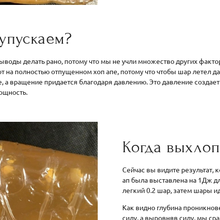
упускаем?
воды делать рано, потому что мы не учли множество других фактор
ют на полностью отпущенном хоп апе, потому что чтобы шар летел д
, а вращение придается благодаря давлению. Это давление создает
ощность.
Когда выхло
Сейчас вы видите результат, 
ап была выставлена на 1Дж д
легкий 0.2 шар, затем шары и
Как видно глубина проникнов
силу, а выровняв силу, мы ср