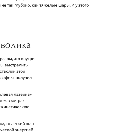
 не так глубоко, как тяжелые шары. И у этого
тволика
разом, что внутри
бы выстрелить
стволик этой
 эффект получил
оулевая лазейка»
ром в метрах
т кинетическую
ом, то легкий шар
ческой энергией.