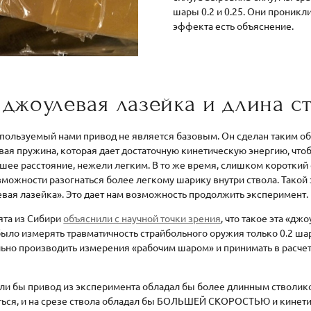
шары 0.2 и 0.25. Они проникли
эффекта есть объяснение.
 джоулевая лазейка и длина с
используемый нами привод не является базовым. Он сделан таким об
вая пружина, которая дает достаточную кинетическую энергию, что
ее расстояние, нежели легким. В то же время, слишком короткий 
зможности разогнаться более легкому шарику внутри ствола. Такой
вая лазейка». Это дает нам возможность продолжить эксперимент.
ята из Сибири
объяснили с научной точки зрения
, что такое эта «дж
было измерять травматичность страйбольного оружия только 0.2 ша
льно производить измерения «рабочим шаром» и принимать в расче
если бы привод из эксперимента обладал бы более длинным стволик
ться, и на срезе ствола обладал бы БОЛЬШЕЙ СКОРОСТЬЮ и кинети