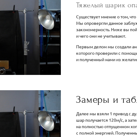
Тяжелый шарик оп
Существует мнение о том, что
Мы опровергли данное заблу
закономерность. Ниже вы по
и чего они не учитывают.
Первым делом мы создали ана
которого проверили с помощь
и полученный нами из желати
Замеры и та
Далее мы взяли 1 привод с дул
шар получается 120м/с, а зат
на полностью отпущенном хоп
с полной энергией. Полученн