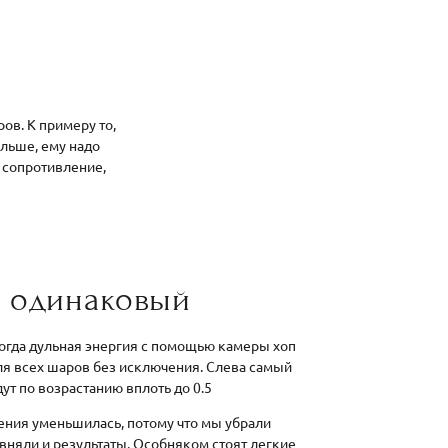
ов. К примеру то,
альше, ему надо
 сопротивление,
п одинаковый
когда дульная энергия с помощью камеры хоп
ля всех шаров без исключения. Слева самый
дут по возрастанию вплоть до 0.5
ения уменьшилась, потому что мы убрали
авняли и результаты. Особняком стоят легкие