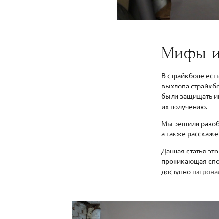
Мифы и
В страйкболе ест
выхлопа страйкбо
были защищать иг
их получению.
Мы решили разоб
а также расскаже
Данная статья эт
проникающая спос
доступно
патрона